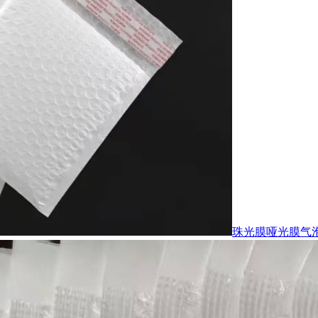
珠光膜哑光膜气