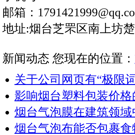
邮箱：1791421999@qq.c
地址:烟台芝罘区南上坊楚
新闻动态
您现在的位置：
关于公司网页有“极限
影响烟台塑料包装价格
烟台气泡膜在建筑领域
烟台气泡布能否包裹食