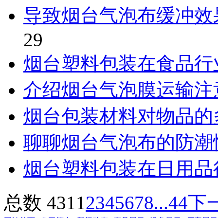
导致烟台气泡布缓冲效
29
烟台塑料包装在食品行
介绍烟台气泡膜运输注
烟台包装材料对物品的
聊聊烟台气泡布的防潮
烟台塑料包装在日用品
总数 431
1
2
3
4
5
6
7
8
...44
下