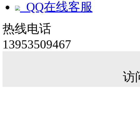
QQ在线客服
热线电话
13953509467
访