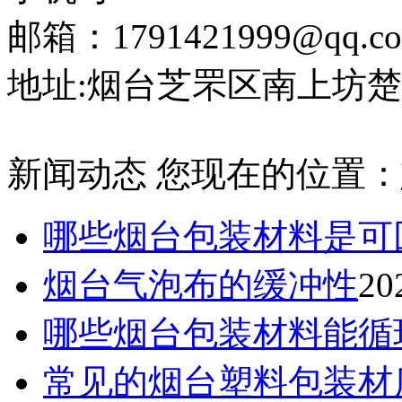
邮箱：1791421999@qq.c
地址:烟台芝罘区南上坊楚
新闻动态
您现在的位置：
哪些烟台包装材料是可
烟台气泡布的缓冲性
20
哪些烟台包装材料能循
常见的烟台塑料包装材