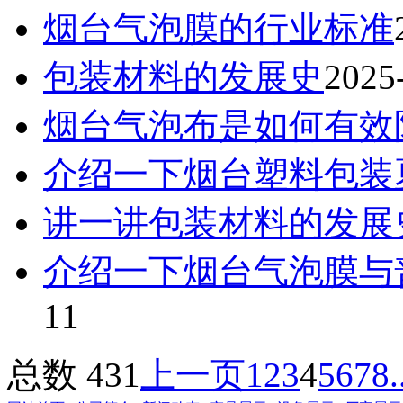
烟台气泡膜的行业标准
包装材料的发展史
2025
烟台气泡布是如何有效
介绍一下烟台塑料包装
讲一讲包装材料的发展
介绍一下烟台气泡膜与
11
总数 431
上一页
1
2
3
4
5
6
7
8
.