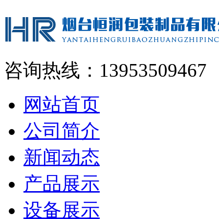
咨询热线：13953509467
网站首页
公司简介
新闻动态
产品展示
设备展示