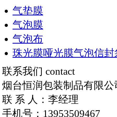
气垫膜
气泡膜
气泡布
珠光膜哑光膜气泡信封
联系我们 contact
烟台恒润包装制品有限公
联 系 人：李经理
手机号：13953509467