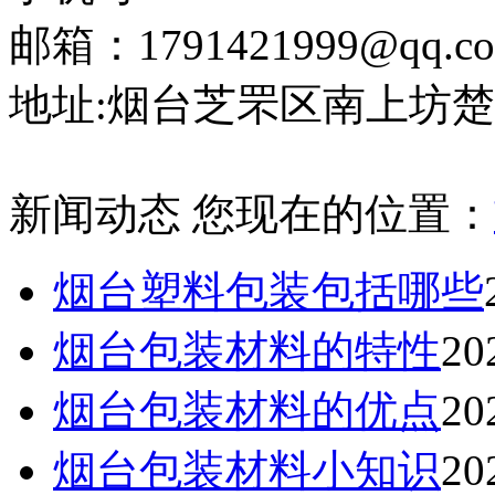
邮箱：1791421999@qq.c
地址:烟台芝罘区南上坊楚
新闻动态
您现在的位置：
烟台塑料包装包括哪些
烟台包装材料的特性
20
烟台包装材料的优点
20
烟台包装材料小知识
20