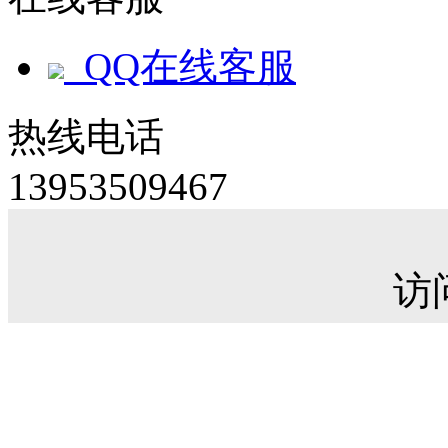
QQ在线客服
热线电话
13953509467
访